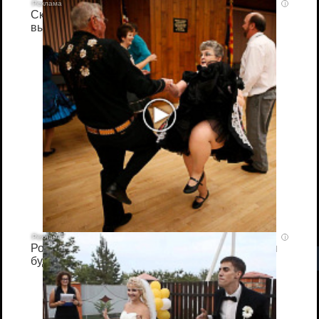
i
Скрытая камера на пляже Крыма: Что люди
вытворяют, когда их не видят...
i
Ролик длится несколько секунд, а смеяться вы
будете долго